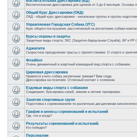
Воспитательная дрессировка (ВД)
Воспитательная дрессировка для щенков от 3 до 6 месяцев. Основы 
Общий Курс Дрессировки (ОКД)
ОКД - общий курс дрессировки - начальные группы и группы подготов
Управляемая Городская Собака (УГС)
Курс общего послушания, рассчитанный на воспитание собаки-компан
Курсы охраны и защиты
Защитные виды спорта: ЗКС (Защитно-Караульная Служба), БР и РР (
Аджилити
Скоростное преодоление трассы с препятствиями. О спорте и занятия
Флайбол
Очень динамичный и азартный командный вид спорта с собаками.
Цирковая дрессировка
Нравится учить собаку различным трюкам? Вам сюда.
Дрессировка на позитиве. Отличный контакт с хозяином.
Ездовые виды спорта с собаками
Скиджоринг, буксировка саней, зимние и летние тренировки.
Занятия спортивных групп
Подготовка к соревнованиям по различным дисциплинам кинологичес
График и анонсы соревнований и испытаний
Где, что и когда?
Результаты соревнований и испытаний.
Кто победил?
Персоналии